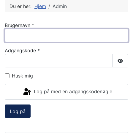
Du er her:
Hjem
Admin
Brugernavn
*
Adgangskode
*
Vis a
Husk mig
Log på med en adgangskodenøgle
Log på